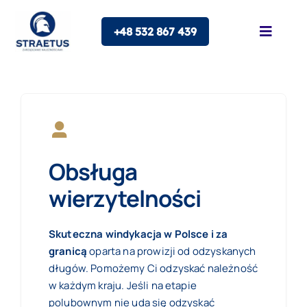
Skip
+48 532 867 439
to
Toggle
Naviga
content
O nas
Oferta
Obsługa
Franczyza
wierzytelności
Blog
Skuteczna windykacja w Polsce i za
granicą
oparta na prowizji od odzyskanych
Kontakt
długów. Pomożemy Ci odzyskać należność
w każdym kraju. Jeśli na etapie
polubownym nie uda się odzyskać