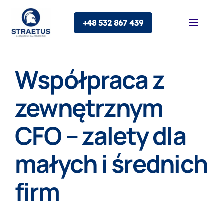
Skip
+48 532 867 439
to
Toggle
Naviga
content
O nas
Współpraca z
Oferta
zewnętrznym
CFO – zalety dla
Franczyza
małych i średnich
Blog
firm
Kontakt